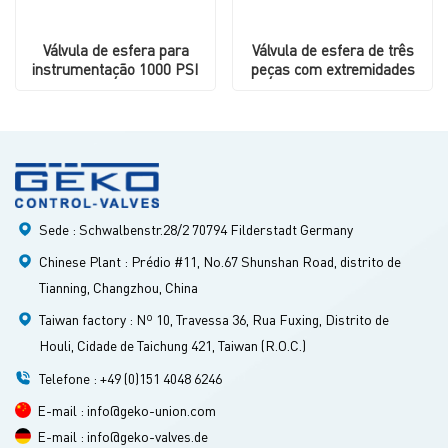
Válvula de esfera para
Válvula de esfera de três
instrumentação 1000 PSI
peças com extremidades
com dispositivo de
flangeadas para montagem
travamento
direta.
Sede : Schwalbenstr.28/2 70794 Filderstadt Germany
Chinese Plant : Prédio #11, No.67 Shunshan Road, distrito de
Tianning, Changzhou, China
Taiwan factory : Nº 10, Travessa 36, ​​Rua Fuxing, Distrito de
Houli, Cidade de Taichung 421, Taiwan (R.O.C.)
Telefone : +49 (0)151 4048 6246
E-mail : info@geko-union.com
E-mail : info@geko-valves.de